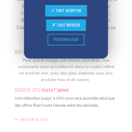
Manche à la Méditerranée, en passant par
TOUT ACCEPTER
l'Atlantique (Cabourg, Ouistreham, Carnac,
Royan, Arcachon, Saint-Jean-De-Luz, Port-
TOUT REFUSER
Camargue, Bandol et Antibes), où nos hôtels se
feront un plaisir de vous accueillir.
PERSONNALISER
NOS RESTAURANTS
POUR VOUS ACCUEILLIR
Pour que le voyage soit encore plus beau, nos
restaurants vous accueilleront dans un cadre raffiné
en bord de mer, avec des plats élaborés avec des
produits frais et de saison.
JUSQU'A -35%
toute l'année
Une réduction jusqu’ à 35% vous sera accordée ainsi que
des offres flash toute l’année selon les périodes.
VISITER LE SITE