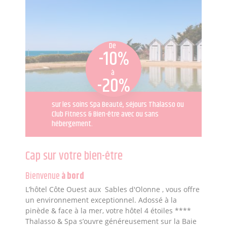
De
-10%
à
-20%
sur les soins Spa Beauté, séjours Thalasso ou
Club Fitness & Bien-être avec ou sans
hébergement.
Cap sur votre bien-être
Bienvenue
à bord
L’hôtel Côte Ouest aux Sables d'Olonne , vous offre
un environnement exceptionnel. Adossé à la
pinède & face à la mer, votre hôtel 4 étoiles ****
Thalasso & Spa s’ouvre généreusement sur la Baie