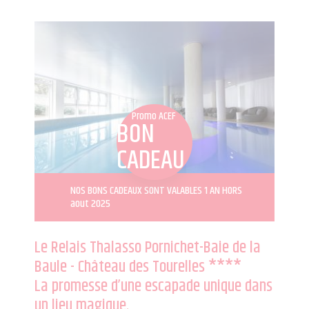
Promo ACEF
BON
CADEAU
NOS BONS CADEAUX SONT VALABLES 1 AN HORS
aout 2025
Le Relais Thalasso Pornichet-Baie de la
Baule - Château des Tourelles ****
La promesse d’une escapade unique dans
un lieu magique.