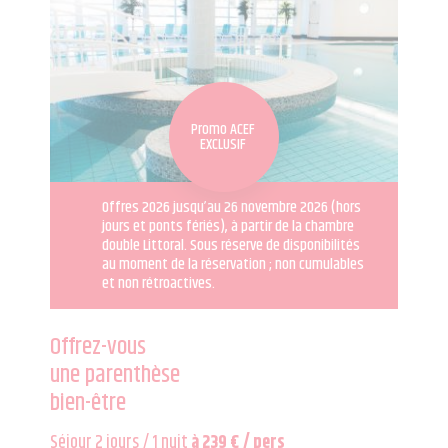
Promo ACEF
EXCLUSIF
Offres 2026 jusqu’au 26 novembre 2026 (hors
jours et ponts fériés), à partir de la chambre
double Littoral. Sous réserve de disponibilités
au moment de la réservation ; non cumulables
et non rétroactives.
Offrez-vous
une parenthèse
bien-être
Séjour 2 jours / 1 nuit
à 239 € / pers