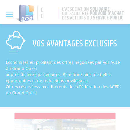
Panneau de gestion des cookies
L'ASSOCIATION
SOLIDAIRE
QUI FACILITE LE
POUVOIR D'ACHAT
DES ACTEURS DU
SERVICE PUBLIC
VOS AVANTAGES EXCLUSIFS
Économisez en profitant des offres négociées par vos ACEF
du Grand Ouest
auprès de leurs partenaires. Bénéficiez ainsi de belles
opportunités et de réductions privilégiées.
Offres réservées aux adhérents de la Fédération des ACEF
du Grand Ouest